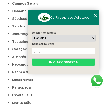
Campos Gerais
Camanducaia
Olá! Fale agora pelo WhatsApp
São José da Lapa
São João Nepomuceno
Selecione o contato
Jacutinga
Tupaciguara
Insira seu telefone
Coração de Jesus
Aimorés
INICIAR CONVERSA
Nepomuceno
Pedra Azul
Minas Novas
Paraopeba
Espera Feliz
Monte Sião