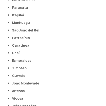
Paracatu
Itajubá
Manhuaçu
São João del Rei
Patrocínio
Caratinga
Unaí
Esmeraldas
Timóteo
Curvelo
João Monlevade
Alfenas
Viçosa
Três Corações