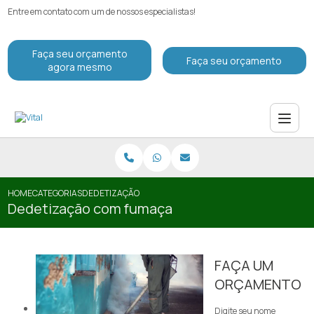
Entre em contato com um de nossos especialistas!
Faça seu orçamento
Faça seu orçamento
agora mesmo
HOME
CATEGORIAS
DEDETIZAÇÃO COM FUMAÇA
Dedetização com fumaça
FAÇA UM
ORÇAMENTO
Digite seu nome