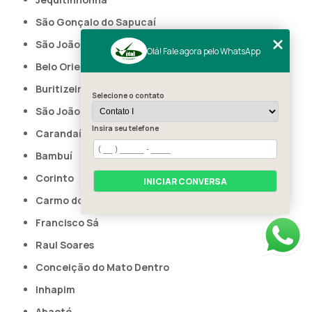
São Gonçalo do Sapucaí
São João da Ponte
Olá! Fale agora pelo WhatsApp
Belo Oriente
Buritizeiro
Selecione o contato
São João do Paraíso
Insira seu telefone
Carandaí
Bambuí
Corinto
INICIAR CONVERSA
Carmo do Cajuru
Francisco Sá
Raul Soares
Conceição do Mato Dentro
Inhapim
Abaeté